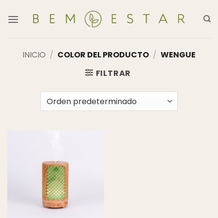
Saltar
al
contenido
INICIO
/
COLOR DEL PRODUCTO
/
WENGUE
FILTRAR