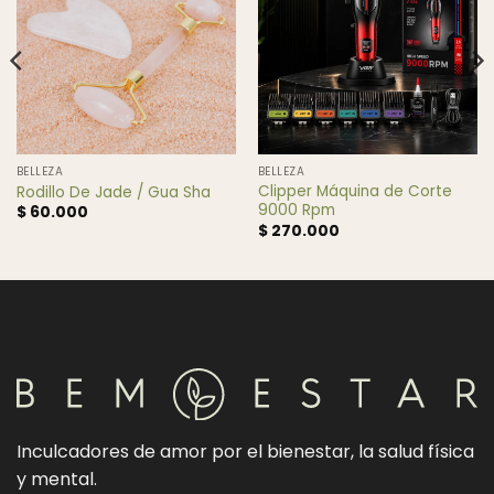
BELLEZA
BELLEZA
Clipper Máquina de Corte
Rodillo De Jade / Gua Sha
9000 Rpm
$
60.000
$
270.000
Inculcadores de amor por el bienestar, la salud física
y mental.